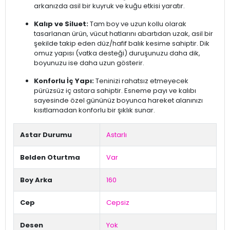
arkanızda asil bir kuyruk ve kuğu etkisi yaratır.
Kalıp ve Siluet:
Tam boy ve uzun kollu olarak
tasarlanan ürün, vücut hatlarını abartıdan uzak, asil bir
şekilde takip eden düz/hafif balık kesime sahiptir. Dik
omuz yapısı (vatka desteği) duruşunuzu daha dik,
boyunuzu ise daha uzun gösterir.
Konforlu İç Yapı:
Teninizi rahatsız etmeyecek
pürüzsüz iç astara sahiptir. Esneme payı ve kalıbı
sayesinde özel gününüz boyunca hareket alanınızı
kısıtlamadan konforlu bir şıklık sunar.
Astar Durumu
Astarlı
Belden Oturtma
Var
Boy Arka
160
Cep
Cepsiz
Desen
Yok