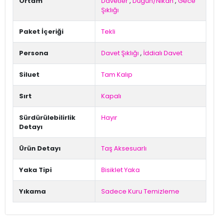
Ortam
Davetler
,
Düğün/Nikah
,
Gece
Şıklığı
Paket İçeriği
Tekli
Persona
Davet Şıklığı
,
İddialı Davet
Siluet
Tam Kalıp
Sırt
Kapalı
Sürdürülebilirlik
Hayır
Detayı
Ürün Detayı
Taş Aksesuarlı
Yaka Tipi
Bisiklet Yaka
Yıkama
Sadece Kuru Temizleme