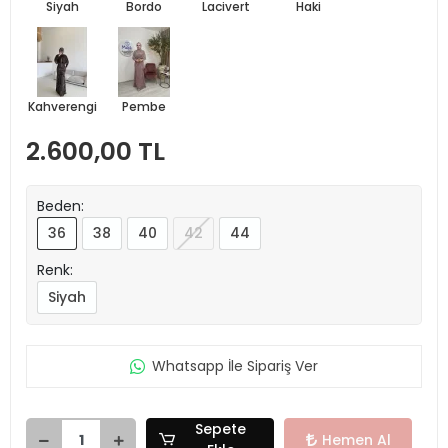
Siyah
Bordo
Lacivert
Haki
Kahverengi
Pembe
2.600,00 TL
Beden:
36
38
40
42
44
Renk:
Siyah
Whatsapp İle Sipariş Ver
Sepete
Hemen Al