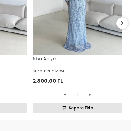
I
4
2
Nisa Abiye
9068-Bebe Mavi
2.800,00 TL
Sepete Ekle