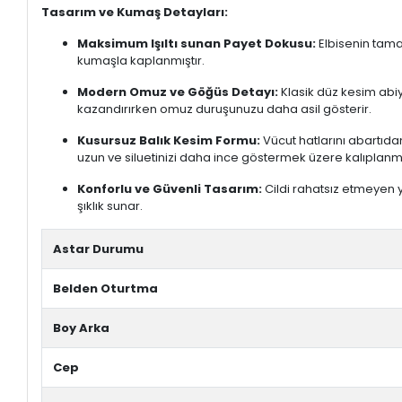
Tasarım ve Kumaş Detayları:
Maksimum Işıltı sunan Payet Dokusu:
Elbisenin tama
kumaşla kaplanmıştır.
Modern Omuz ve Göğüs Detayı:
Klasik düz kesim abiy
kazandırırken omuz duruşunuzu daha asil gösterir.
Kusursuz Balık Kesim Formu:
Vücut hatlarını abartıd
uzun ve siluetinizi daha ince göstermek üzere kalıplanmı
Konforlu ve Güvenli Tasarım:
Cildi rahatsız etmeyen y
şıklık sunar.
Astar Durumu
Belden Oturtma
Boy Arka
Cep