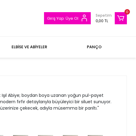
0
Sepetim
Giriş Yap
Üye Ol
0,00 TL
ELBİSE VE ABİYELER
PANÇO
 hali: Işıl Abiye; boydan boya uzanan yoğun pul-payet
dern fırfır detaylarıyla büyüleyici bir siluet sunuyor.
 üzerinize çekecek, adıyla müsemma bir parıltı."