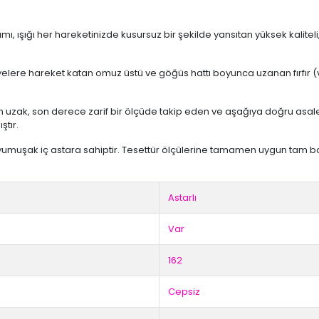
mı, ışığı her hareketinizde kusursuz bir şekilde yansıtan yüksek kal
elere hareket katan omuz üstü ve göğüs hattı boyunca uzanan fırfır (
an uzak, son derece zarif bir ölçüde takip eden ve aşağıya doğru asa
ştır.
umuşak iç astara sahiptir. Tesettür ölçülerine tamamen uygun tam boy 
Astarlı
Var
162
Cepsiz