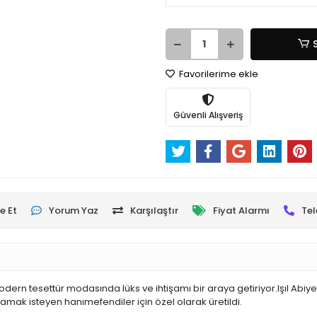
Favorilerime ekle
Güvenli Alışveriş
e Et
Yorum Yaz
Karşılaştır
Fiyat Alarmı
Tel
odern tesettür modasında lüks ve ihtişamı bir araya getiriyor.Işıl Abiy
rlamak isteyen hanımefendiler için özel olarak üretildi.