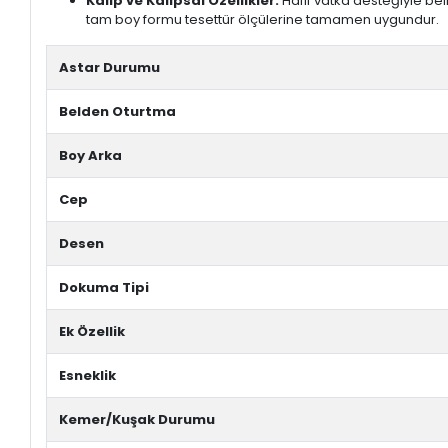
Kalıp ve Kalıpsal Özellikler:
Hafif vatka desteğiyle bel
tam boy formu tesettür ölçülerine tamamen uygundur.
Astar Durumu
Belden Oturtma
Boy Arka
Cep
Desen
Dokuma Tipi
Ek Özellik
Esneklik
Kemer/Kuşak Durumu