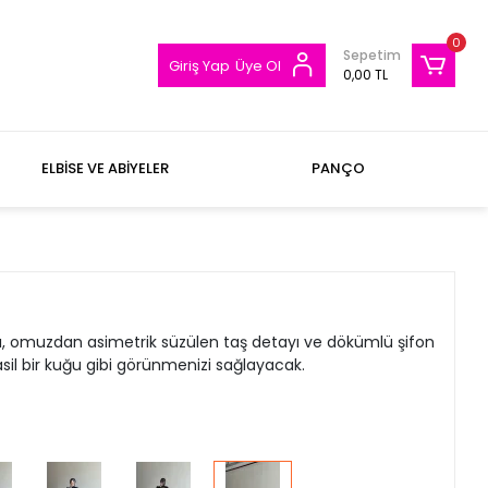
0
Sepetim
Giriş Yap
Üye Ol
0,00 TL
ELBİSE VE ABİYELER
PANÇO
klığı, omuzdan asimetrik süzülen taş detayı ve dökümlü şifon
asil bir kuğu gibi görünmenizi sağlayacak.