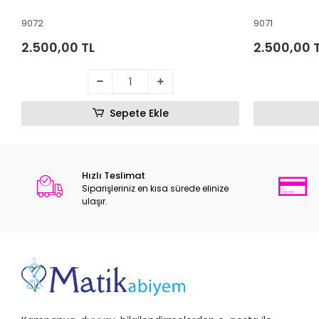
9072
9071
2.500,00 TL
2.500,00 
Sepete Ekle
Hızlı Teslimat
Siparişleriniz en kısa sürede elinize
ulaşır.