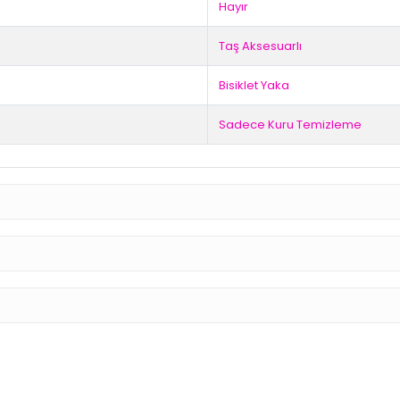
Hayır
Taş Aksesuarlı
Bisiklet Yaka
Sadece Kuru Temizleme