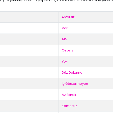
irginleştirilmiş dik omuz yapısı, düz/kalem kesim formuyla birleşerek s
Astarsız
Var
145
Cepsiz
Yok
Düz Dokuma
İç Göstermeyen
Az Esnek
Kemersiz