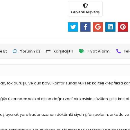
Güvenli Alışveriş
e Et
Yorum Yaz
Karşılaştır
Fiyat Alarmı
Tel
, tok duruşlu ve gün boyu konfor sunan yüksek kaliteli krep/likra karı
zerinden sol kol altına doğru zarif bir kavisle süzülen ışıltılı kristal 
başlayarak yere kadar uzanan dökümlü siyah şifon pelerin, arkada ve ya