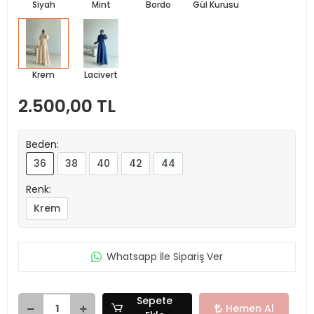
Siyah
Mint
Bordo
Gül Kurusu
Krem
Lacivert
2.500,00 TL
Beden:
36
38
40
42
44
Renk:
Krem
Whatsapp İle Sipariş Ver
Sepete
Hemen Al