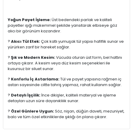
Yoğun Payet İşleme:
Üst bedendeki parlak ve kaliteli
payetler ışığı mükemmel şekilde yansıtarak elbiseye göz
alıcı bir görünüm kazandırır.
?
Akıcı Tül Etek:
Çok katlı yumuşak tül yapısı hafiflik sunar ve
yürürken zarif bir hareket sağlar.
?
Şık ve Modern Kesim:
Vücuda oturan üst form, bel hattını
ortaya çıkarır. A kesim veya düz kesim seçenekleri ile
kusursuz bir siluet sunar.
?
Konforlu İç Astarlama:
Tül ve payet yapısına rağmen iç
astarı sayesinde ciltte tahriş yapmaz, rahat kullanım sağlar.
?
Detaylı İşçilik:
İnce dikişler, kaliteli materyal ve işleme
detayları uzun süre dayanıklılık sunar.
?
Özel Günlere Uygun:
Söz, nişan, düğün daveti, mezuniyet,
balo ve tüm özel etkinliklerde şıklığı ön plana çıkarır.