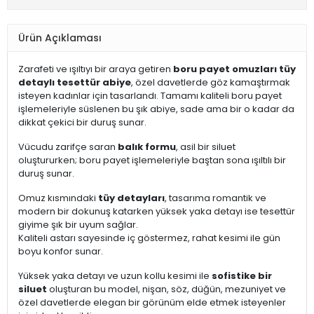
Ürün Açıklaması
Zarafeti ve ışıltıyı bir araya getiren
boru payet omuzları tüy
detaylı tesettür abiye
, özel davetlerde göz kamaştırmak
isteyen kadınlar için tasarlandı. Tamamı kaliteli boru payet
işlemeleriyle süslenen bu şık abiye, sade ama bir o kadar da
dikkat çekici bir duruş sunar.
Vücudu zarifçe saran
balık formu
, asil bir siluet
oluştururken; boru payet işlemeleriyle baştan sona ışıltılı bir
duruş sunar.
Omuz kısmındaki
tüy detayları
, tasarıma romantik ve
modern bir dokunuş katarken yüksek yaka detayı ise tesettür
giyime şık bir uyum sağlar.
Kaliteli astarı sayesinde iç göstermez, rahat kesimi ile gün
boyu konfor sunar.
Yüksek yaka detayı ve uzun kollu kesimi ile
sofistike bir
siluet
oluşturan bu model, nişan, söz, düğün, mezuniyet ve
özel davetlerde elegan bir görünüm elde etmek isteyenler