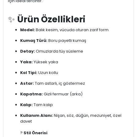
için ideal tercihtir.
✨
Ürün Özellikleri
Model:
Balık kesim, vücuda oturan zarif form
Kumaş Türü:
Boru payetli kumaş
Detay:
Omuzlarda tüy süsleme
Yaka:
Yüksek yaka
Kol Tipi:
Uzun kollu
Astar:
Tam astarlı, iç göstermez
Kapatma:
Gizli fermuar (arka)
Kalıp:
Tam kalıp
Kullanım Alanı:
Nişan, söz, düğün, mezuniyet, özel
davet
?
Stil Önerisi