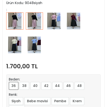
Ürün Kodu:
9048siyah
:
1.700,00 TL
Beden:
36
38
40
42
44
46
48
Renk:
Siyah
Bebe mavisi
Pembe
Krem