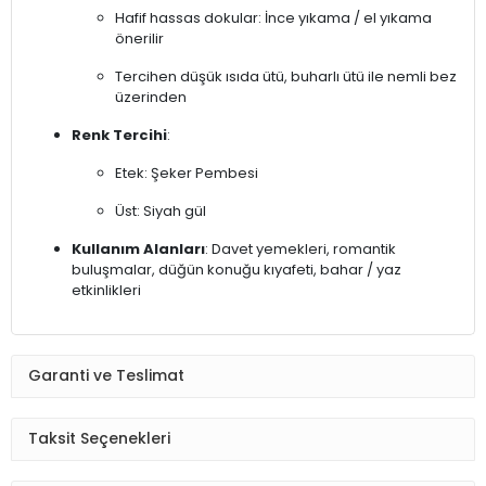
Hafif hassas dokular: İnce yıkama / el yıkama
önerilir
Tercihen düşük ısıda ütü, buharlı ütü ile nemli bez
üzerinden
Renk Tercihi
:
Etek: Şeker Pembesi
Üst: Siyah gül
Kullanım Alanları
: Davet yemekleri, romantik
buluşmalar, düğün konuğu kıyafeti, bahar / yaz
etkinlikleri
Garanti ve Teslimat
Taksit Seçenekleri