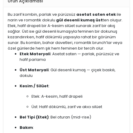
Ürün Açıklaması
Bu zarif kombin, parlak ve pürüzsüz
asetat saten etek
ile
narin ve romantik dokulu
gül desenli kumaş üst
ten oluşur.
Etek, hafif drapeli bir A-kesim silüet sunarak zarif bir akış
sağlar. Üst ise gül desenli kumaşıyla feminen bir dokunuş
kazandırırken, hafif dökümlü yapısıyla rahat bir görünüm
sunar. Bu kombin, bahar davetleri, romantik brunch’lar veya
özel günlerde hem şık hem feminen bir tercih olur.
Etek Materyali
: Asetat saten — parlak, pürüzsüz ve
hafif parlama
Üst Materyali
: Gül desenli kumaş — çiçek baskılı,
dokulu
Kesim / Silüet
:
Etek: A-kesim, hafif drapeli
Üst: Hafif dökümlü, zarif ve akıcı silüet
Bel Tipi (Etek)
: Bel oturan (mid-rise)
Bakım
: