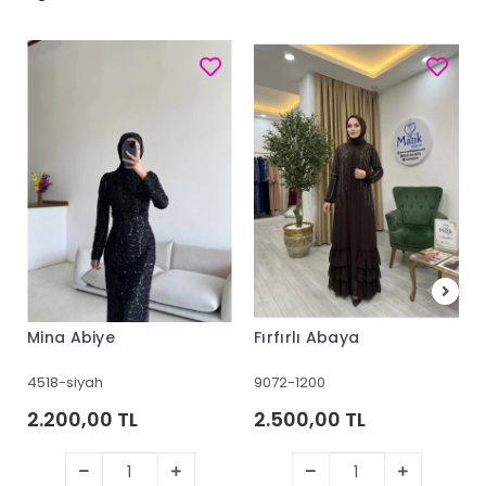
Mina Abiye
Fırfırlı Abaya
4518-siyah
9072-1200
2.200,00 TL
2.500,00 TL