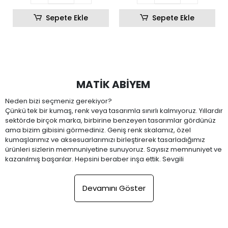
Sepete Ekle
Sepete Ekle
MATİK ABİYEM
Neden bizi seçmeniz gerekiyor?
Çünkü tek bir kumaş, renk veya tasarımla sınırlı kalmıyoruz. Yıllardır
sektörde birçok marka, birbirine benzeyen tasarımlar gördünüz
ama bizim gibisini görmediniz. Geniş renk skalamız, özel
kumaşlarımız ve aksesuarlarımızı birleştirerek tasarladığımız
ürünleri sizlerin memnuniyetine sunuyoruz. Sayısız memnuniyet ve
kazanılmış başarılar. Hepsini beraber inşa ettik. Sevgili
müşterilerimiz bize gösterdiğiniz ilgi ve sadakatten ötürü hepinize
teşekkür ederiz. Ve yeni müşterilerimiz Matik Abiyem'e
Devamını Göster
hoşgeldiniz! Bundan sonra en özel anlarınızda size eşlik
edeceğiz. Gecede bizimle parlayacak ve bütün gözler üzerinizde
olacaktır. Keyifli alışverişler dileriz.